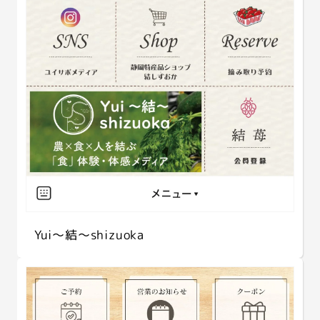
Yui〜結〜shizuoka