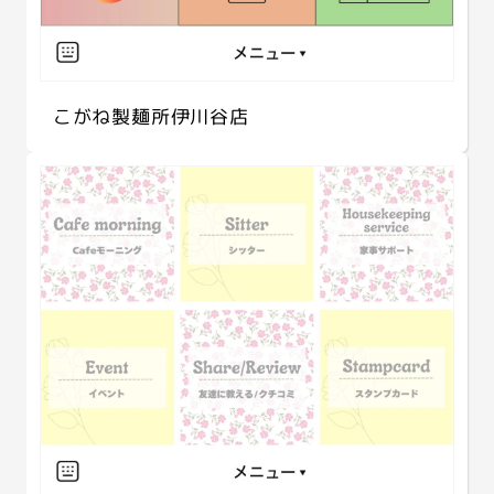
こがね製麺所伊川谷店