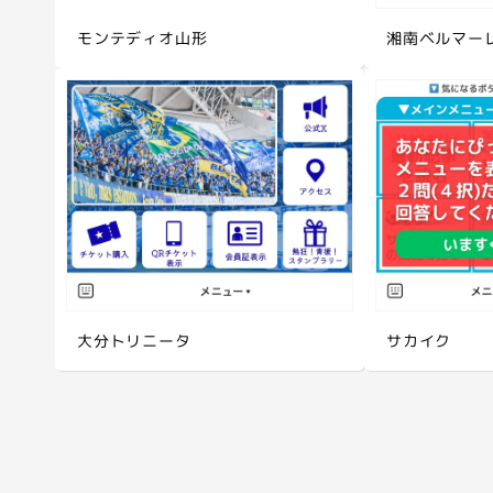
モンテディオ山形
湘南ベルマー
大分トリニータ
サカイク