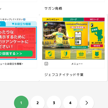
レ
サガン鳥栖
ジェフユナイテッド千葉
1
2
3
4